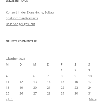
LETZTE BEITRÄGE
Konzert in der Zionskirche, Soltau
Spätsommer-Konzerte
Bass-Sänger gesucht
NEUESTE KOMMENTARE
Oktober 2021
M
D
M
D
F
S
S
1
2
3
4
5
6
7
8
9
10
11
12
13
14
15
16
17
18
19
20
21
22
23
24
25
26
27
28
29
30
31
« Juni
Mai »